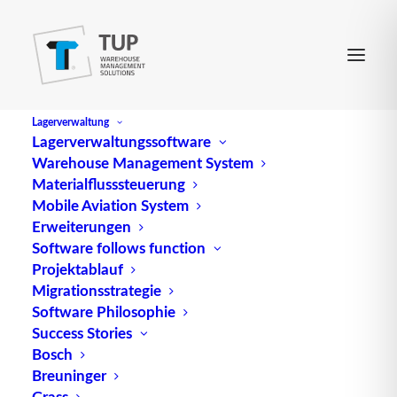
Lagerverwaltung
Lagerverwaltungssoftware
Warehouse Management System
Feasibility Study
Materialflusssteuerung
Mobile Aviation System
Erweiterungen
engl. für
Machbarkeitsstudie
Software follows function
Projektablauf
Quelle: logipedia / Fraunhofer IML
Migrationsstrategie
Software Philosophie
Success Stories
Bosch
Breuninger
Grass