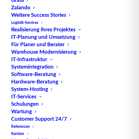
Zalando
TUP GmbH & Co. KG
Weitere Success Stories
Logistik-Services
Realisierung Ihres Projektes
Die kombinierbare Lagerverwaltungs-Software von
IT-Planung und Umsetzung
TUP, liefert dank ihrer Flexibilität immer die
Für Planer und Berater
effektivste Lösung und ist zudem in hohem Maße
Warehouse Modernisierung
wiederverwendbar.
IT-Infrastruktur
Systemintegration
Software-Beratung
Hardware-Beratung
Kontakt
System-Hosting
IT-Services
Schulungen
TUP GmbH & Co. KG
Wartung
Fraunhoferstraße 1
Customer Support 24/7
D 76297 Stutensee
Referenzen
what3words ///ersehnt.beruf.hell
Karriere