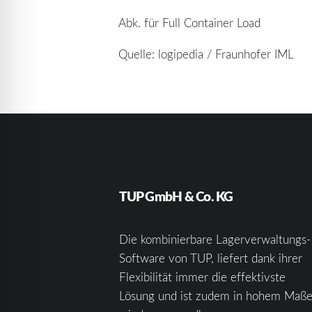
Abk. für Full Container Load
Quelle: logipedia / Fraunhofer IML
TUP GmbH & Co. KG
Die kombinierbare Lagerverwaltungs-
Software von TUP, liefert dank ihrer
Flexibilität immer die effektivste
Lösung und ist zudem in hohem Maß