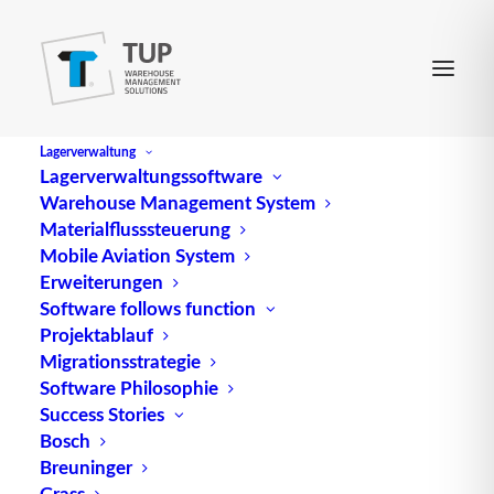
Lagerverwaltung
Lagerverwaltungssoftware
Warehouse Management System
Fabbing
Materialflusssteuerung
Mobile Aviation System
Erweiterungen
bezeichnet die individuelle digitale Produktion, z.
Software follows function
Projektablauf
B. mittels spezieller 3-D-Druckverfahren, auch im
Migrationsstrategie
häuslichen Umfeld. Vgl. Rapid Prototyping.
Software Philosophie
Success Stories
Quelle: logipedia / Fraunhofer IML
Bosch
Breuninger
Grass