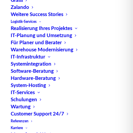
Zalando
Weitere Success Stories
Logistik-Services
Realisierung Ihres Projektes
TUP GmbH & Co. KG
IT-Planung und Umsetzung
Für Planer und Berater
Die kombinierbare Lagerverwaltungs-Software von
Warehouse Modernisierung
TUP, liefert dank ihrer Flexibilität immer die
IT-Infrastruktur
effektivste Lösung und ist zudem in hohem Maße
Systemintegration
Software-Beratung
wiederverwendbar.
Hardware-Beratung
System-Hosting
IT-Services
Schulungen
Kontakt
Wartung
Customer Support 24/7
TUP GmbH & Co. KG
Referenzen
Fraunhoferstraße 1
Karriere