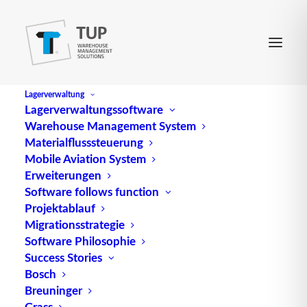
Lagerverwaltung
Lagerverwaltungssoftware
Warehouse Management System
Entsorgungslogistik
Materialflusssteuerung
Mobile Aviation System
Erweiterungen
(engl.
Waste disposal logistics
) bezeichnet die
Software follows function
Projektablauf
Gesamtheit der logistischen
Aufgaben
und
Migrationsstrategie
Maßnahmen zur Vorbereitung und Durchführung
Software Philosophie
der Entsorgung.
Success Stories
Bosch
Quelle: logipedia / Fraunhofer IML
Breuninger
Grass