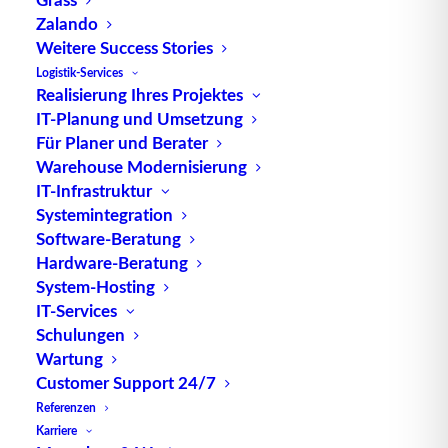
Zalando
Weitere Success Stories
Logistik-Services
Realisierung Ihres Projektes
IT-Planung und Umsetzung
TUP GmbH & Co. KG
Für Planer und Berater
Warehouse Modernisierung
Die kombinierbare Lagerverwaltungs-Software von
IT-Infrastruktur
TUP, liefert dank ihrer Flexibilität immer die
Systemintegration
Software-Beratung
effektivste Lösung und ist zudem in hohem Maße
Hardware-Beratung
wiederverwendbar.
System-Hosting
IT-Services
Schulungen
Wartung
Kontakt
Customer Support 24/7
Referenzen
TUP GmbH & Co. KG
Karriere