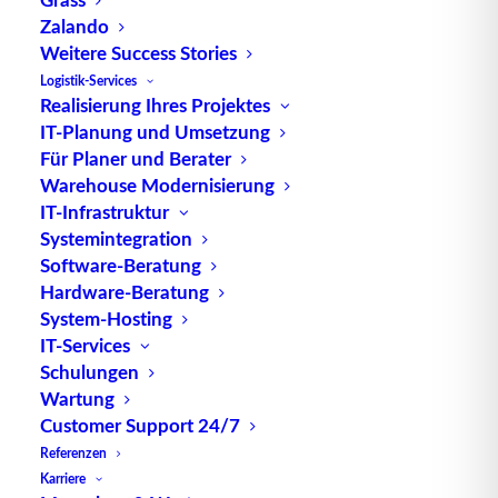
Zalando
TUP GmbH & Co. KG
Weitere Success Stories
Logistik-Services
Realisierung Ihres Projektes
Die kombinierbare Lagerverwaltungs-Software von
IT-Planung und Umsetzung
TUP, liefert dank ihrer Flexibilität immer die
Für Planer und Berater
effektivste Lösung und ist zudem in hohem Maße
Warehouse Modernisierung
wiederverwendbar.
IT-Infrastruktur
Systemintegration
Software-Beratung
Hardware-Beratung
Kontakt
System-Hosting
IT-Services
Schulungen
TUP GmbH & Co. KG
Wartung
Fraunhoferstraße 1
Customer Support 24/7
D 76297 Stutensee
Referenzen
what3words ///ersehnt.beruf.hell
Karriere