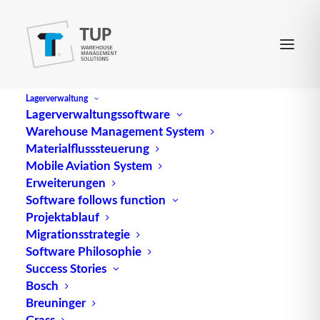
Lagerverwaltung
Lagerverwaltungssoftware
Warehouse Management System
EMB
Materialflusssteuerung
Mobile Aviation System
Erweiterungen
Abk. für Elektromagnetische Beeinflussung
Software follows function
Projektablauf
Quelle: logipedia / Fraunhofer IML
Migrationsstrategie
Software Philosophie
Success Stories
Bosch
Breuninger
Grass