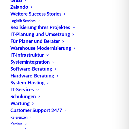
Zalando
Weitere Success Stories
TUP GmbH & Co. KG
Logistik-Services
Realisierung Ihres Projektes
IT-Planung und Umsetzung
Die kombinierbare Lagerverwaltungs-Software von
Für Planer und Berater
TUP, liefert dank ihrer Flexibilität immer die
Warehouse Modernisierung
effektivste Lösung und ist zudem in hohem Maße
IT-Infrastruktur
wiederverwendbar.
Systemintegration
Software-Beratung
Hardware-Beratung
System-Hosting
IT-Services
Kontakt
Schulungen
Wartung
TUP GmbH & Co. KG
Customer Support 24/7
Fraunhoferstraße 1
Referenzen
D 76297 Stutensee
Karriere