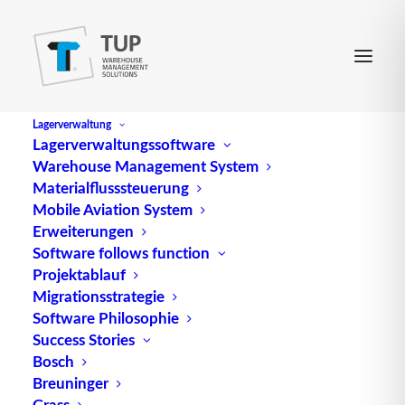
Lagerverwaltung
Lagerverwaltungssoftware
Warehouse Management System
EMA
Materialflusssteuerung
Mobile Aviation System
Erweiterungen
Abk. für Einbruchmeldeanlage (engl.
Burglar alarm
Software follows function
Projektablauf
system
)
Migrationsstrategie
Quelle: logipedia / Fraunhofer IML
Software Philosophie
Success Stories
Bosch
Breuninger
Grass