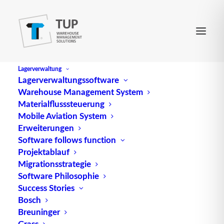
Lagerverwaltung
Lagerverwaltungssoftware
Warehouse Management System
Eingelastete Aufträge
Materialflusssteuerung
Mobile Aviation System
Erweiterungen
(engl.
Dispatched orders
) sind Aufträge im
Software follows function
Projektablauf
Lagerverwaltungsrechner, die –; zum Beispiel nach
Migrationsstrategie
erfolgtem Batchlauf –; zur Bearbeitung vom
Software Philosophie
HOST-Rechner übermittelt wurden und damit zur
Success Stories
Bearbeitung freigegeben sind.
Bosch
Breuninger
Quelle: logipedia / Fraunhofer IML
Grass