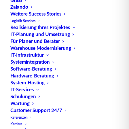
Zalando
Weitere Success Stories
Logistik-Services
Realisierung Ihres Projektes
IT-Planung und Umsetzung
Für Planer und Berater
TUP GmbH & Co. KG
Warehouse Modernisierung
IT-Infrastruktur
Die kombinierbare Lagerverwaltungs-Software von
Systemintegration
Software-Beratung
TUP, liefert dank ihrer Flexibilität immer die
Hardware-Beratung
effektivste Lösung und ist zudem in hohem Maße
System-Hosting
wiederverwendbar.
IT-Services
Schulungen
Wartung
Customer Support 24/7
Kontakt
Referenzen
Karriere