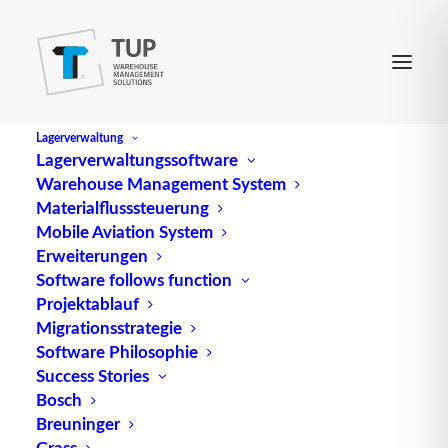
Lagerverwaltung
Lagerverwaltungssoftware
Warehouse Management System
Einfachspiel
Materialflusssteuerung
Mobile Aviation System
Erweiterungen
(engl.
Single cycle
) siehe Einzelspiel
Software follows function
Projektablauf
Quelle: logipedia / Fraunhofer IML
Migrationsstrategie
Software Philosophie
Success Stories
Bosch
Breuninger
Grass