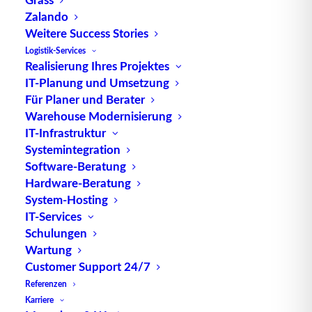
Zalando
TUP GmbH & Co. KG
Weitere Success Stories
Logistik-Services
Realisierung Ihres Projektes
Die kombinierbare Lagerverwaltungs-Software von
IT-Planung und Umsetzung
TUP, liefert dank ihrer Flexibilität immer die
Für Planer und Berater
effektivste Lösung und ist zudem in hohem Maße
Warehouse Modernisierung
wiederverwendbar.
IT-Infrastruktur
Systemintegration
Software-Beratung
Hardware-Beratung
Kontakt
System-Hosting
IT-Services
Schulungen
TUP GmbH & Co. KG
Wartung
Fraunhoferstraße 1
Customer Support 24/7
D 76297 Stutensee
Referenzen
what3words ///ersehnt.beruf.hell
Karriere