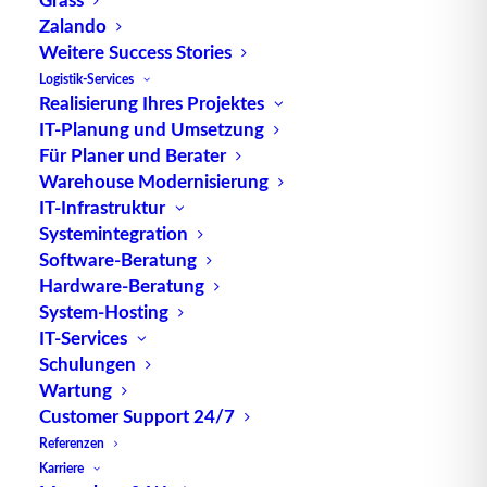
Zalando
Weitere Success Stories
Logistik-Services
Realisierung Ihres Projektes
IT-Planung und Umsetzung
TUP GmbH & Co. KG
Für Planer und Berater
Warehouse Modernisierung
Die kombinierbare Lagerverwaltungs-Software von
IT-Infrastruktur
TUP, liefert dank ihrer Flexibilität immer die
Systemintegration
Software-Beratung
effektivste Lösung und ist zudem in hohem Maße
Hardware-Beratung
wiederverwendbar.
System-Hosting
IT-Services
Schulungen
Wartung
Kontakt
Customer Support 24/7
Referenzen
TUP GmbH & Co. KG
Karriere