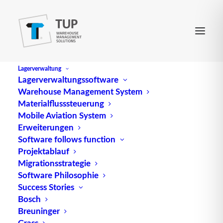
Lagerverwaltung
Lagerverwaltungssoftware
Warehouse Management System
Eindeckzeit
Materialflusssteuerung
Mobile Aviation System
Erweiterungen
(engl.
Stock-up time
) errechnet sich aus
Software follows function
Projektablauf
durchschnittlichem Materialbestand im Verhältnis
Migrationsstrategie
zum Absatz pro Jahr bei angenommener
Software Philosophie
gleichmäßiger Verbrauchsrate pro Zeiteinheit.
Success Stories
Bosch
Quelle: logipedia / Fraunhofer IML
Breuninger
Grass