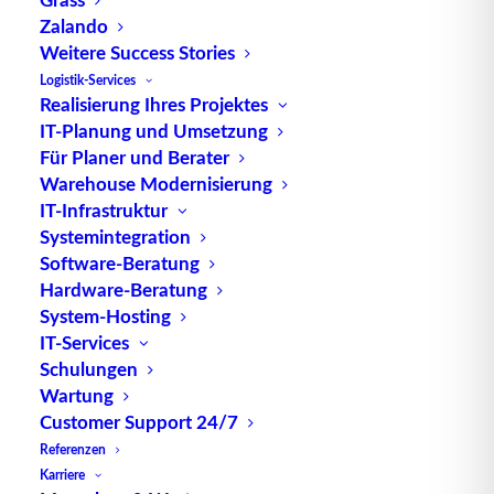
Zalando
Weitere Success Stories
TUP GmbH & Co. KG
Logistik-Services
Realisierung Ihres Projektes
IT-Planung und Umsetzung
Die kombinierbare Lagerverwaltungs-Software von
Für Planer und Berater
TUP, liefert dank ihrer Flexibilität immer die
Warehouse Modernisierung
effektivste Lösung und ist zudem in hohem Maße
IT-Infrastruktur
wiederverwendbar.
Systemintegration
Software-Beratung
Hardware-Beratung
System-Hosting
IT-Services
Kontakt
Schulungen
Wartung
TUP GmbH & Co. KG
Customer Support 24/7
Fraunhoferstraße 1
Referenzen
D 76297 Stutensee
Karriere