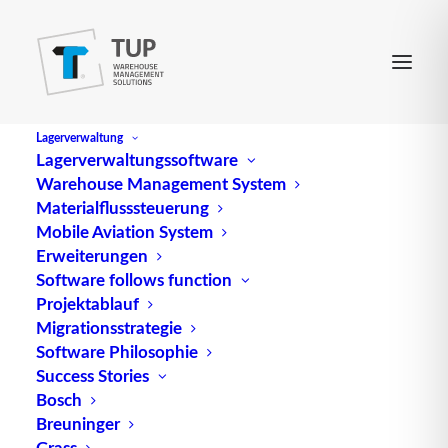
Lagerverwaltung
Lagerverwaltungssoftware
Warehouse Management System
EHF
Materialflusssteuerung
Mobile Aviation System
Erweiterungen
(Abk. für Extremely High Frequency) bezeichnet
Software follows function
Projektablauf
den Frequenzbereich zwischen 30 und 300 GHz.
Migrationsstrategie
Quelle: logipedia / Fraunhofer IML
Software Philosophie
Success Stories
Bosch
Breuninger
Grass