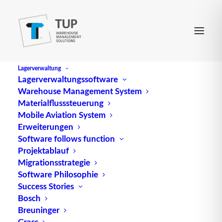
Lagerverwaltung
Lagerverwaltungssoftware
Warehouse Management System
Eckumsetzer
Materialflusssteuerung
Mobile Aviation System
Erweiterungen
(engl.
Corner transfer unit
) ist ein
Software follows function
Projektablauf
Fördertechnikelement zur meist rechtwinkligen
Migrationsstrategie
Änderung der Förderrichtung eines
Materialflusses
.
Software Philosophie
E. werden häufig als Kombination von
Success Stories
Rollenförderer und Kettenförderer (vgl.
Bosch
Transferförderer) oder als Drehtisch mit Rollen-,
Breuninger
Band- oder Kettenförderer ausgeführt.
Grass