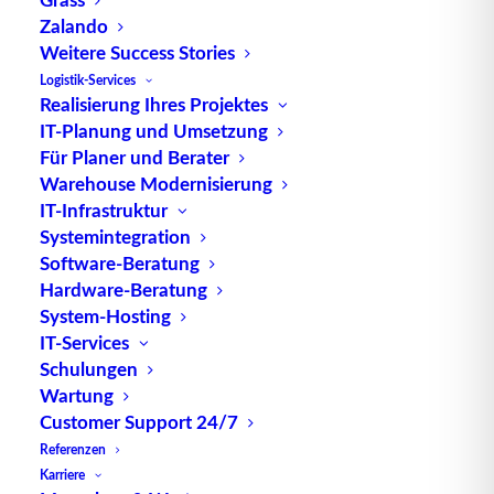
Zalando
Quelle: logipedia / Fraunhofer IML
Weitere Success Stories
Logistik-Services
Realisierung Ihres Projektes
IT-Planung und Umsetzung
Für Planer und Berater
Warehouse Modernisierung
IT-Infrastruktur
TUP GmbH & Co. KG
Systemintegration
Software-Beratung
Hardware-Beratung
Die kombinierbare Lagerverwaltungs-Software von
System-Hosting
TUP, liefert dank ihrer Flexibilität immer die
IT-Services
effektivste Lösung und ist zudem in hohem Maße
Schulungen
wiederverwendbar.
Wartung
Customer Support 24/7
Referenzen
Karriere
Kontakt