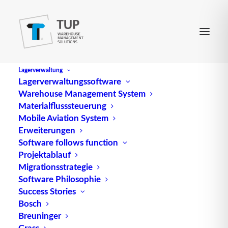
Lagerverwaltung
Lagerverwaltungssoftware
Warehouse Management System
Complete Load
Materialflusssteuerung
Mobile Aviation System
Erweiterungen
engl. für Komplettmenge
Software follows function
Projektablauf
Quelle: logipedia / Fraunhofer IML
Migrationsstrategie
Software Philosophie
Success Stories
Bosch
Breuninger
Grass