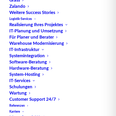
Zalando
TUP GmbH & Co. KG
Weitere Success Stories
Logistik-Services
Realisierung Ihres Projektes
Die kombinierbare Lagerverwaltungs-Software von
IT-Planung und Umsetzung
TUP, liefert dank ihrer Flexibilität immer die
Für Planer und Berater
effektivste Lösung und ist zudem in hohem Maße
Warehouse Modernisierung
wiederverwendbar.
IT-Infrastruktur
Systemintegration
Software-Beratung
Hardware-Beratung
Kontakt
System-Hosting
IT-Services
Schulungen
TUP GmbH & Co. KG
Wartung
Fraunhoferstraße 1
Customer Support 24/7
D 76297 Stutensee
Referenzen
what3words ///ersehnt.beruf.hell
Karriere