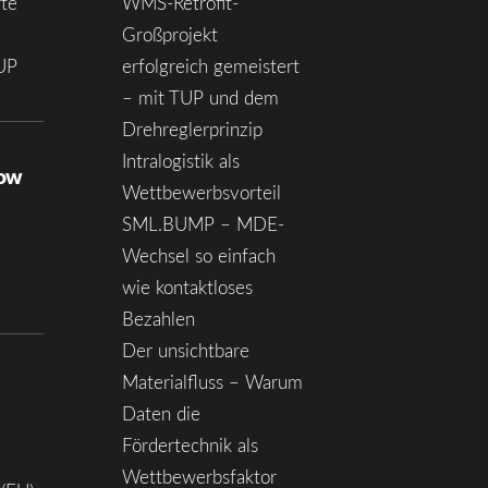
te
WMS-Retrofit-
Großprojekt
UP
erfolgreich gemeistert
– mit TUP und dem
Drehreglerprinzip
Intralogistik als
how
Wettbewerbsvorteil
SML.BUMP – MDE-
Wechsel so einfach
wie kontaktloses
Bezahlen
Der unsichtbare
Materialfluss – Warum
Daten die
Fördertechnik als
Wettbewerbsfaktor