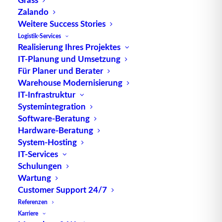
Zalando
Weitere Success Stories
Logistik-Services
Warehouse Control System – kurz: WCS
Realisierung Ihres Projektes
IT-Planung und Umsetzung
Für Planer und Berater
Warehouse Modernisierung
IT-Infrastruktur
Systemintegration
Software-Beratung
Hardware-Beratung
System-Hosting
IT-Services
Schulungen
Wartung
Customer Support 24/7
AutoStore und Cube Storage – Definition
Referenzen
und Überblick
Karriere