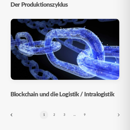
Der Produktionszyklus
Blockchain und die Logistik / Intralogistik
1
2
3
…
9