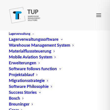
Lagerverwaltung
Lagerverwaltungssoftware
Warehouse Management System
Materialflusssteuerung
Mobile Aviation System
Erweiterungen
Software follows function
Projektablauf
Trendfragen 2016: TUP
Migrationsstrategie
Software Philosophie
über Software in der
Success Stories
Intralogistik
Bosch
Breuninger
Grass