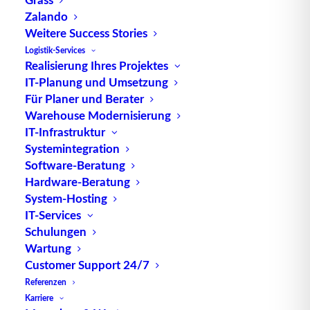
Zalando
Weitere Success Stories
Logistik-Services
Realisierung Ihres Projektes
IT-Planung und Umsetzung
Für Planer und Berater
Warehouse Modernisierung
IT-Infrastruktur
Systemintegration
Wie auch schon in den vergangenen Jahren, gab
Software-Beratung
es auch in diesem Jahr eine Umfrage zu
Hardware-Beratung
Trendthemen rund um Software in der
System-Hosting
Intralogistik. Treiber der Umfrage ist die Zeitschrift
IT-Services
“FM – Das Logistik-Magazin”. Simon Thomas,
Schulungen
Wartung
Geschäftsführer TUP, stand Rede und Antwort.
Customer Support 24/7
Wir möchten Ihnen die Antworten nicht
Referenzen
vorenthalten.
Karriere