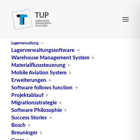
Lagerverwaltung
Lagerverwaltungssoftware
Warehouse Management System
Materialflusssteuerung
Mobile Aviation System
Erweiterungen
Intralogistik im Kontext
Software follows function
Projektablauf
geopolitischer
Migrationsstrategie
Software Philosophie
Unsicherheit: Resilienz als
Success Stories
Schlüssel für stabile
Bosch
Breuninger
Lieferketten
Grass