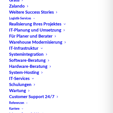
Zalando
Weitere Success Stories
Logistik-Services
Realisierung Ihres Projektes
IT-Planung und Umsetzung
Für Planer und Berater
Warehouse Modernisierung
IT-Infrastruktur
Systemintegration
Warum geopolitische
Software-Beratung
Entwicklungen die Intralogistik
Hardware-Beratung
neu definieren
System-Hosting
IT-Services
Schulungen
Wartung
Globale
Lieferketten
galten über viele Jahre als
Customer Support 24/7
nahezu selbstverständlich. Unternehmen
Referenzen
optimierten ihre Beschaffungs- und
Karriere
Produktionsprozesse auf maximale Effizienz,