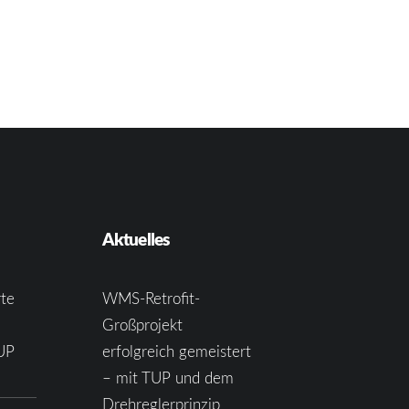
Aktuelles
te
WMS-Retrofit-
Großprojekt
UP
erfolgreich gemeistert
– mit TUP und dem
Drehreglerprinzip