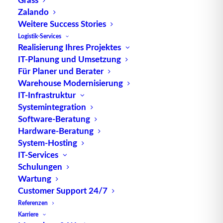
Zalando
SecurPharm: TUP koppelt
Weitere Success Stories
GLS Logistik an
Logistik-Services
Realisierung Ihres Projektes
Apothekenserver
IT-Planung und Umsetzung
Für Planer und Berater
Um Patienten besser zu schützen,
Warehouse Modernisierung
bekommen verschreibungspflichtige
IT-Infrastruktur
Medikamente…
Systemintegration
Software-Beratung
Hardware-Beratung
by TUP Redaktion
System-Hosting
IT-Services
Schulungen
Wartung
Customer Support 24/7
Referenzen
Karriere