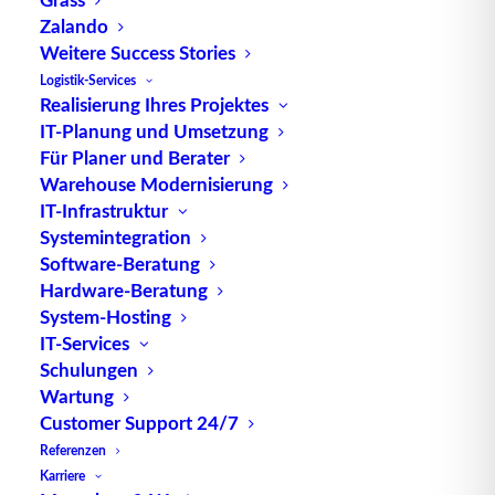
Zalando
Weitere Success Stories
Logistik-Services
Realisierung Ihres Projektes
IT-Planung und Umsetzung
Für Planer und Berater
Warehouse Modernisierung
IT-Infrastruktur
Systemintegration
Messe-Impressionen, aktuelle Projekte von TUP
Software-Beratung
sowie einige Ausblicke in die Zukunft –
Hardware-Beratung
eingefangen auf der diesjährigen LogiMAT 2013
System-Hosting
in Stuttgart. Auf 73.000 Quadratmeter zeigen
IT-Services
nationale und internationale Unternehmen aus
Schulungen
Wartung
der Intralogistik sowie Logistik ihre technische
Customer Support 24/7
Lösungen. Das Video zeigt zum einen die Vielzahl
Referenzen
der unterschiedlichen Anbieter, zum anderen
Karriere
werden auch neue Lösungen aus dem Hause