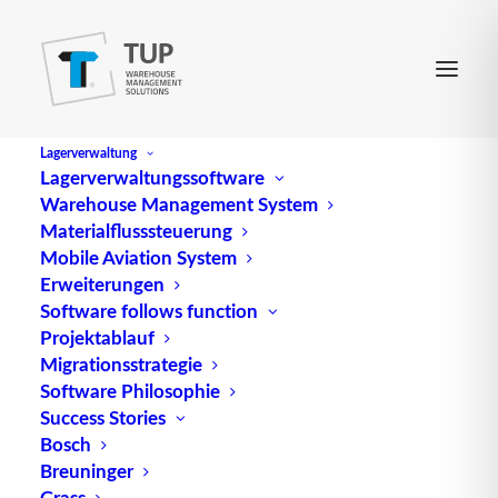
Lagerverwaltung
Lagerverwaltungssoftware
Warehouse Management System
Materialflusssteuerung
Mobile Aviation System
Erweiterungen
Software follows function
Projektablauf
Migrationsstrategie
Das neue TUP-Video von
Software Philosophie
der LogiMAT 2013
Success Stories
Bosch
Breuninger
Grass