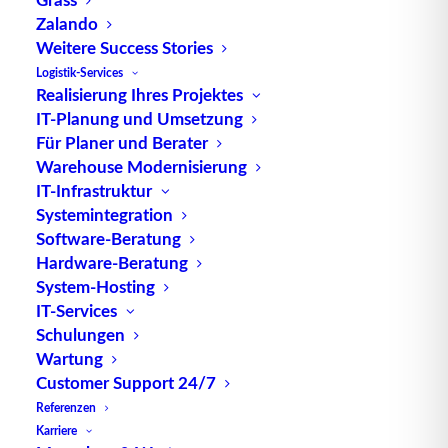
(ATP)
Zalando
Weitere Success Stories
Logistik-Services
Realisierung Ihres Projektes
Wie rasch wir mit der Alltagserfahrung an unsere
IT-Planung und Umsetzung
eigenen Grenzen stoßen, soll dieser Beitrag
Für Planer und Berater
zeigen. Es geht um den Alltagsbegriff
Warehouse Modernisierung
Supply Chain
„Pünktlichkeit“, der aber im
IT-Infrastruktur
Systemintegration
Management
eine eminente Rolle spielt. Vor allem
Software-Beratung
die belastbare Pünktlichkeit, die verbindliche
Hardware-Beratung
Lieferketten
Terminzusage über lange
hinweg –
System-Hosting
auch bei Spitzenbelastungen – ist eine
IT-Services
beträchtliche Herausforderung für alle
Schulungen
Lieferkettenbeteiligten. In der Fachsprache spricht
Wartung
ATP
–
Available to Promise
man von
– und
Customer Support 24/7
bedeutet so viel wie ein „festes
Referenzen
Lieferversprechen“, auf das sich die Beteiligten
Karriere