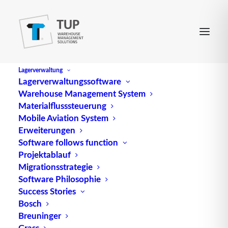
Lagerverwaltung
Lagerverwaltungssoftware
Warehouse Management System
Materialflusssteuerung
Mobile Aviation System
Erweiterungen
Software follows function
Projektablauf
Migrationsstrategie
Software Philosophie
Von der Pünktlichkeit zur
Success Stories
Bosch
belastbaren Termintreue
Breuninger
Grass