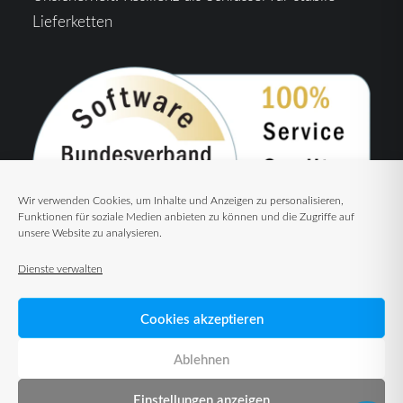
Lieferketten
Wir verwenden Cookies, um Inhalte und Anzeigen zu personalisieren,
Funktionen für soziale Medien anbieten zu können und die Zugriffe auf
unsere Website zu analysieren.
Dienste verwalten
Cookies akzeptieren
Ablehnen
Einstellungen anzeigen
© 2026 TUP GmbH & Co. KG – Warehouse Management Solutions