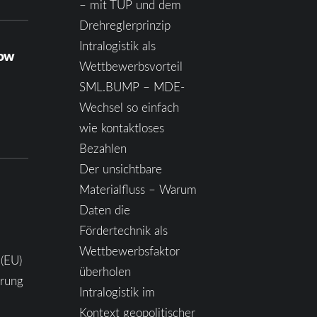
– mit TUP und dem
Drehreglerprinzip
Intralogistik als
how
Wettbewerbsvorteil
SML.BUMP – MDE-
Wechsel so einfach
wie kontaktloses
Bezahlen
Der unsichtbare
Materialfluss – Warum
Daten die
Fördertechnik als
Wettbewerbsfaktor
 (EU)
überholen
ärung
Intralogistik im
Kontext geopolitischer