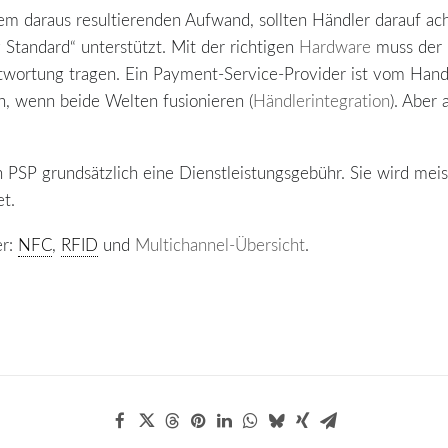
em daraus resultierenden Aufwand, sollten Händler darauf ac
Standard“ unterstützt. Mit der richtigen
Hardware
muss der 
twortung tragen. Ein Payment-Service-Provider ist vom Handel
n, wenn beide Welten fusionieren (
Händlerintegration
). Aber
n PSP grundsätzlich eine Dienstleistungsgebühr. Sie wird mei
t.
er:
NFC
,
RFID
und
Multichannel-Übersicht
.