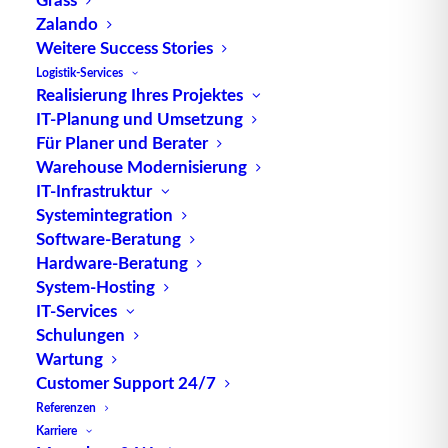
Zalando
Weitere Success Stories
Die
Near Field Communication
, kurz
NFC
, ist ein
Logistik-Services
Realisierung Ihres Projektes
international anerkannter Übertragungsstandard.
IT-Planung und Umsetzung
Die Nahbereichsfunktechnik beschreibt dabei eine
Für Planer und Berater
Übertragung, meist von Daten über eine kurze
Warehouse Modernisierung
Distanz von wenigen Zentimetern und erfolgt
IT-Infrastruktur
ausschließlich drahtlos, nicht kabelgebunden.
Systemintegration
Software-Beratung
Die Kommunikation zwischen
Sender
und
Hardware-Beratung
Empfänger ist bei NFC intuitiv gehalten. So wird in
System-Hosting
der Praxis beispielsweise einfach ein Smartphone
IT-Services
nahe an das Empfangsmodul gehalten. Sind beide
Schulungen
Wartung
Seiten aktiviert, muss der Nutzer nichts mehr
Customer Support 24/7
beachten; beide Geräte koppeln sich automatisch
Referenzen
und führen den Datenaustausch selbstständig
Karriere
untereinander aus. Ebenfalls gängige Praxis: NFC-