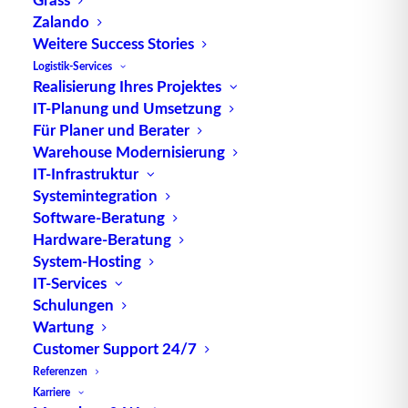
Zalando
Weitere Success Stories
Das Logistiknetz eines Unternehmens ist Teil eines
Logistik-Services
Realisierung Ihres Projektes
globalen Netzwerks, indem sich die
IT-Planung und Umsetzung
Logistiksysteme von vielen verschiedenen
Für Planer und Berater
Unternehmen aus der Logistikbranche vermischen.
Warehouse Modernisierung
Durch die Vernetzung mehrerer Logistiknetze muss
IT-Infrastruktur
das unternehmenseigene Netz gesondert
Systemintegration
betrachtet, abgegrenzt und Regeln für die
Software-Beratung
Beziehung zu anderen Logistiknetzen, wie z.B. von
Hardware-Beratung
System-Hosting
Lieferanten und Kunden, definiert werden. Der
IT-Services
Umfang des Managements für das eigene
Schulungen
Logistiknetzwerk ist abhängig davon, wie relevant
Wartung
die
Bedeutung
der
Logistik
für die
Customer Support 24/7
Unternehmensziele ist. So erstreckt sich
Referenzen
beispielsweise das Management eines
Karriere
Logistiknetzes von Unternehmen in der