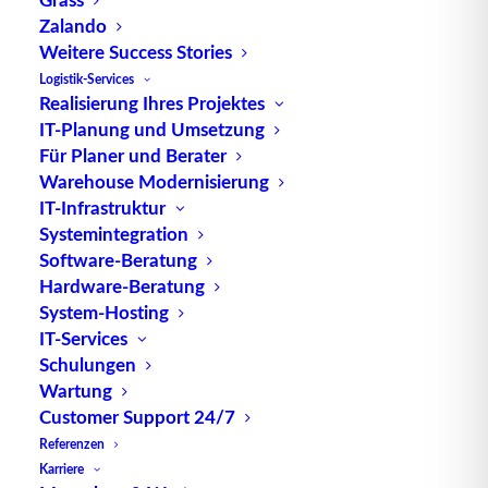
Zalando
Eine
Europoolpalette
(ugs.
Europalette
) ist eine
Weitere Success Stories
genormte
Vierwegpalette
, auch Flachpalette
Logistik-Services
genannt. Sie entspricht den Bestimmungen der
Realisierung Ihres Projektes
European
Pallet
Association
(
EPAL
). Transportiert
IT-Planung und Umsetzung
wird die
Palette
z.B. mit einem
Flurfördergerät
,
Für Planer und Berater
Warehouse Modernisierung
wie
Gabelstapler
oder Hubwagen. Der Begriff
IT-Infrastruktur
Vierwegpalette deutet auf die Möglichkeit hin, die
Systemintegration
Palette von allen vier Seiten aus zu beladen und
Software-Beratung
aufzunehmen.
Hardware-Beratung
System-Hosting
Maße und technische Daten der
IT-Services
Europalette
Schulungen
Wartung
Customer Support 24/7
Grundfläche: 0,96 m²
Referenzen
Maße: 1200 x 800 x 144 mm (Länge x Breite x
Karriere
Höhe)