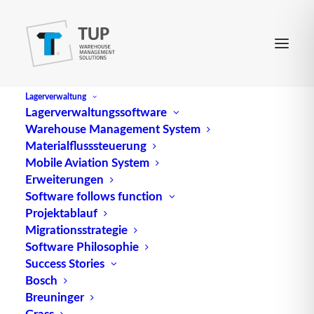
Lagerverwaltung
Lagerverwaltungssoftware
Warehouse Management System
Zweiweg-Gebinde
Materialflusssteuerung
Mobile Aviation System
Erweiterungen
(engl.
Two-way package
) ist eine Gebindeform im
Software follows function
Projektablauf
Getränkebereich, eine Kombination aus
Migrationsstrategie
Mehrwegkästen und Einwegflaschen.
Software Philosophie
Success Stories
Quelle: logipedia / Fraunhofer IML
Bosch
Breuninger
Grass