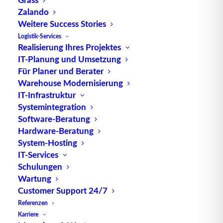
Zalando
Weitere Success Stories
Logistik-Services
Realisierung Ihres Projektes
TUP GmbH & Co. KG
IT-Planung und Umsetzung
Für Planer und Berater
Die kombinierbare Lagerverwaltungs-Software von
Warehouse Modernisierung
TUP, liefert dank ihrer Flexibilität immer die
IT-Infrastruktur
effektivste Lösung und ist zudem in hohem Maße
Systemintegration
Software-Beratung
wiederverwendbar.
Hardware-Beratung
System-Hosting
IT-Services
Schulungen
Kontakt
Wartung
Customer Support 24/7
TUP GmbH & Co. KG
Referenzen
Fraunhoferstraße 1
Karriere