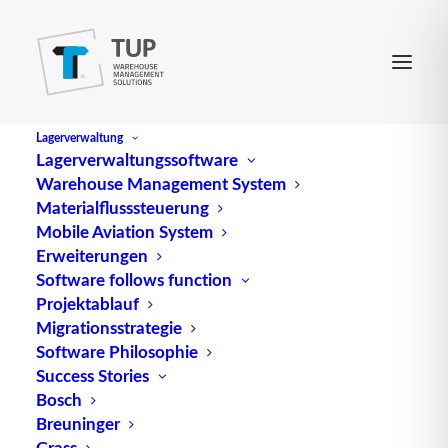
Lagerverwaltung
Lagerverwaltungssoftware
Warehouse Management System
Wareneingangsprüflos
Materialflusssteuerung
Mobile Aviation System
Erweiterungen
(engl.
Incoming inspection lot
) ist eine Teilmenge
Software follows function
Projektablauf
bzw. Stichprobe eines Wareneingangs, anhand
Migrationsstrategie
derer die Güte einer
Lieferung
geprüft wird. Sie
Software Philosophie
dient später zu Teilen auch der
Success Stories
Materialqualitätsbeurteilung bezogen auf den
Bosch
Lieferanten.
Breuninger
Grass