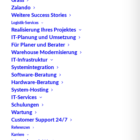
Quelle: logipedia / Fraunhofer IML
Zalando
Weitere Success Stories
Logistik-Services
Realisierung Ihres Projektes
IT-Planung und Umsetzung
Für Planer und Berater
Warehouse Modernisierung
TUP GmbH & Co. KG
IT-Infrastruktur
Systemintegration
Software-Beratung
Die kombinierbare Lagerverwaltungs-Software von
Hardware-Beratung
TUP, liefert dank ihrer Flexibilität immer die
System-Hosting
effektivste Lösung und ist zudem in hohem Maße
IT-Services
wiederverwendbar.
Schulungen
Wartung
Customer Support 24/7
Referenzen
Kontakt
Karriere