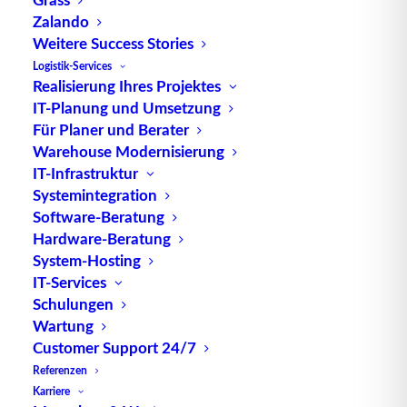
Zalando
TUP GmbH & Co. KG
Weitere Success Stories
Logistik-Services
Realisierung Ihres Projektes
Die kombinierbare Lagerverwaltungs-Software von
IT-Planung und Umsetzung
TUP, liefert dank ihrer Flexibilität immer die
Für Planer und Berater
effektivste Lösung und ist zudem in hohem Maße
Warehouse Modernisierung
wiederverwendbar.
IT-Infrastruktur
Systemintegration
Software-Beratung
Hardware-Beratung
Kontakt
System-Hosting
IT-Services
Schulungen
TUP GmbH & Co. KG
Wartung
Fraunhoferstraße 1
Customer Support 24/7
D 76297 Stutensee
Referenzen
what3words ///ersehnt.beruf.hell
Karriere