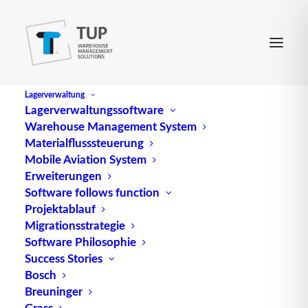
Lagerverwaltung
Lagerverwaltungssoftware
Warehouse Management System
Warendistribution
Materialflusssteuerung
Mobile Aviation System
Erweiterungen
(engl.
Goods distribution
) siehe Distributionslogistik
Software follows function
Projektablauf
Quelle: logipedia / Fraunhofer IML
Migrationsstrategie
Software Philosophie
Success Stories
Bosch
Breuninger
Grass