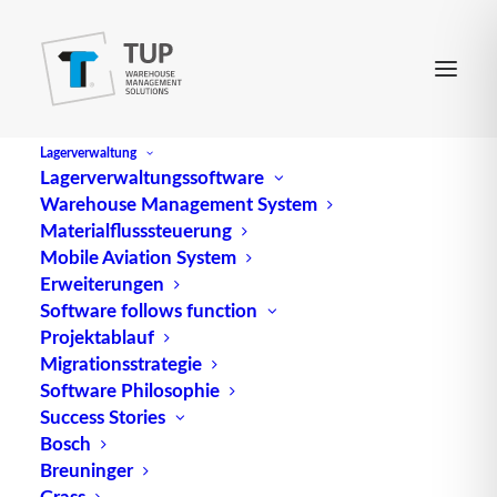
Lagerverwaltung
Lagerverwaltungssoftware
Warehouse Management System
Verpackung
Materialflusssteuerung
Mobile Aviation System
Erweiterungen
(engl.
Packaging
) ist die Gesamtheit der von der
Software follows function
Projektablauf
Wirtschaft eingesetzten Mittel und Verfahren zur
Migrationsstrategie
Erfüllung der Verpackungsaufgabe (DIN 55405). Im
Software Philosophie
engeren Sinn ist V. der Oberbegriff für die
Success Stories
Gesamtheit der Packmittel und Packhilfsmittel.
Bosch
Unter einer Packung versteht man die Einheit von
Breuninger
Packgut und V. Häufig wird sie auch als Packstück
Grass