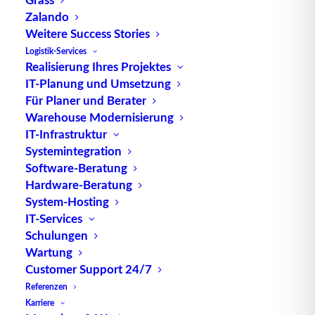
bezeichnet, jedoch können Packstücke aus einer
Zalando
oder aus mehreren Packungen bestehen.
Weitere Success Stories
Eine umfassendere V.definition liefert die
Logistik-Services
Realisierung Ihres Projektes
Verpackungsverordnung von 1998, welche den
IT-Planung und Umsetzung
Fokus von den materiellen Bestandteilen einer V.
Für Planer und Berater
abwendet, indem sie diese voraussetzt, und
Warehouse Modernisierung
stattdessen die ganzheitliche Betrachtung der
IT-Infrastruktur
Lieferkette betont, in der eine V. ihre Verwendung
Systemintegration
findet. In diesem Sinn sind V. aus beliebigen
Software-Beratung
Stoffen hergestellte Produkte zur Aufnahme, zum
Hardware-Beratung
System-Hosting
Schutz, zur Handhabung, zur
Lieferung
und zur
IT-Services
Darbietung von Waren, die vom Rohstoff bis zum
Schulungen
Verarbeitungserzeugnis reichen können und vom
Wartung
Hersteller an den Benutzer oder Verbraucher
Customer Support 24/7
weitergegeben werden.
Referenzen
Karriere
Quelle: logipedia / Fraunhofer IML