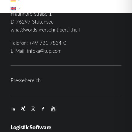
TUP GmbH & Co. KG
Fraunhoferstraße 1
D 76297 Stutensee
what3words ///ersehnt.beruf.hell
Telefon:
+49 721 7834-0
E-Mail:
infoka@tup.com
Pressebereich
Logistik Software