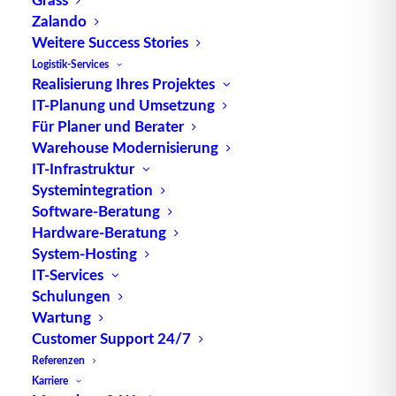
Zalando
Weitere Success Stories
Logistik-Services
Realisierung Ihres Projektes
IT-Planung und Umsetzung
TUP GmbH & Co. KG
Für Planer und Berater
Warehouse Modernisierung
Die kombinierbare Lagerverwaltungs-Software von
IT-Infrastruktur
TUP, liefert dank ihrer Flexibilität immer die
Systemintegration
Software-Beratung
effektivste Lösung und ist zudem in hohem Maße
Hardware-Beratung
wiederverwendbar.
System-Hosting
IT-Services
Schulungen
Wartung
Kontakt
Customer Support 24/7
Referenzen
TUP GmbH & Co. KG
Karriere