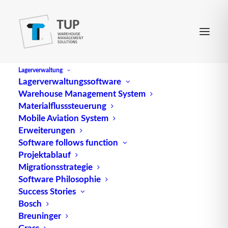
Lagerverwaltung
Lagerverwaltungssoftware
Warehouse Management System
Verladerampe
Materialflusssteuerung
Mobile Aviation System
Erweiterungen
(engl.
Loading rack
) ist eine Vorrichtung zum
Software follows function
Projektablauf
Überbrücken von Niveau-Unterschieden zwischen
Migrationsstrategie
dem festen Teil einer Rampe (Gebäude) und dem
Software Philosophie
Transportfahrzeug (Lkw).
Success Stories
Bosch
Quelle: logipedia / Fraunhofer IML
Breuninger
Grass