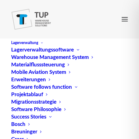
Lagerverwaltung
Lagerverwaltungssoftware
Warehouse Management System
Vendor-managed Inventory
Materialflusssteuerung
Mobile Aviation System
Erweiterungen
(abgek. VMI): Beim VMI übernimmt der Lieferant
Software follows function
Projektablauf
(oder Outsourcing-Partner) die Bestandsführung
Migrationsstrategie
seiner Waren und Güter beim Kunden (Händler
Software Philosophie
oder Produzenten). Hierzu erhält er kontinuierlich
Success Stories
Informationen, z. B. über den prognostizierten
Bosch
Bedarf seines Kunden. Ziel des VMI ist das
Breuninger
Erreichen eines höheren Servicegrads bei
Grass