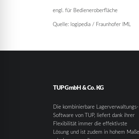
engl. für Bedieneroberfläche
Quelle: logipedia / Fraunhofer IML
TUP GmbH & Co. KG
Die kombinierbare Lagerverwaltungs-
Software von TUP, liefert dank ihrer
Flexibilität immer die effektivste
Lösung und ist zudem in hohem Maß