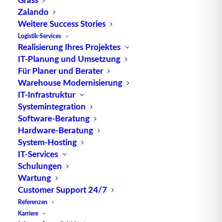
Zalando
Weitere Success Stories
Logistik-Services
Realisierung Ihres Projektes
IT-Planung und Umsetzung
Für Planer und Berater
TUP GmbH & Co. KG
Warehouse Modernisierung
IT-Infrastruktur
Die kombinierbare Lagerverwaltungs-Software von
Systemintegration
Software-Beratung
TUP, liefert dank ihrer Flexibilität immer die
Hardware-Beratung
effektivste Lösung und ist zudem in hohem Maße
System-Hosting
wiederverwendbar.
IT-Services
Schulungen
Wartung
Customer Support 24/7
Kontakt
Referenzen
Karriere