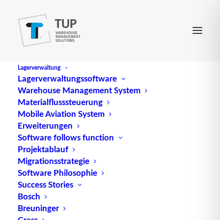
Lagerverwaltung
Lagerverwaltungssoftware
Warehouse Management System
Stückliste
Materialflusssteuerung
Mobile Aviation System
Erweiterungen
(engl.
Bill of materials (abgek. BOM); piece list
) ist
Software follows function
Projektablauf
eine Auflistung der für die Erzeugung eines
Migrationsstrategie
Produktes erforderlichen Baugruppen, Einzelteile,
Software Philosophie
Hilfsstoffe und Hilfsmittel unter Angabe von
Success Stories
Menge, Typ, Werkstoff, Gewicht usw.
Bosch
Breuninger
Quelle: logipedia / Fraunhofer IML
Grass