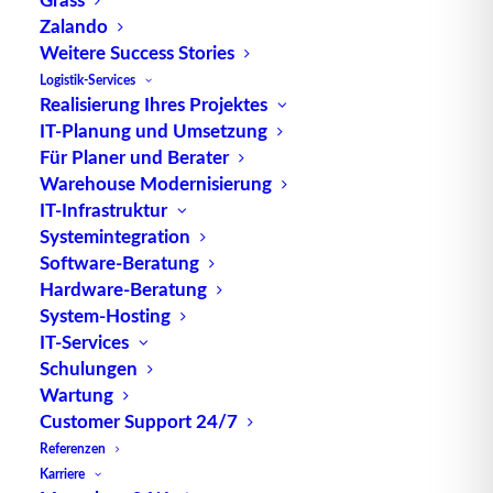
Zalando
Weitere Success Stories
TUP GmbH & Co. KG
Logistik-Services
Realisierung Ihres Projektes
IT-Planung und Umsetzung
Die kombinierbare Lagerverwaltungs-Software von
Für Planer und Berater
TUP, liefert dank ihrer Flexibilität immer die
Warehouse Modernisierung
effektivste Lösung und ist zudem in hohem Maße
IT-Infrastruktur
wiederverwendbar.
Systemintegration
Software-Beratung
Hardware-Beratung
System-Hosting
IT-Services
Kontakt
Schulungen
Wartung
TUP GmbH & Co. KG
Customer Support 24/7
Fraunhoferstraße 1
Referenzen
D 76297 Stutensee
Karriere