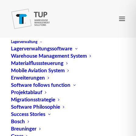
Lagerverwaltung
Lagerverwaltungssoftware
Warehouse Management System
Slide-in-Regal
Materialflusssteuerung
Mobile Aviation System
Erweiterungen
ist ein staplerbedientes Kompaktregal, bei dem die
Software follows function
Projektablauf
Kanäle mit Rollkettenschienen ausgerüstet sind.
Migrationsstrategie
Quelle: logipedia / Fraunhofer IML
Software Philosophie
Success Stories
Bosch
Breuninger
Grass