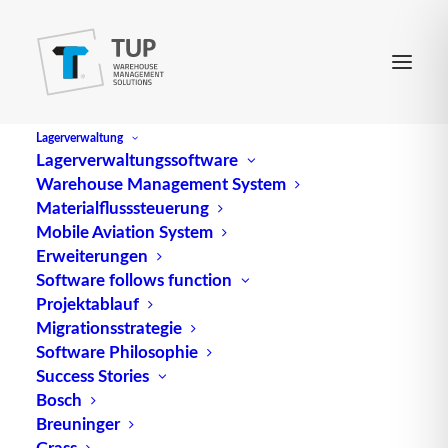
Lagerverwaltung
Lagerverwaltungssoftware
Warehouse Management System
Secure Electronic
Materialflusssteuerung
Mobile Aviation System
Transaction
Erweiterungen
Software follows function
Projektablauf
(abgek. SET) ist engl. für
sichere elektronische
Migrationsstrategie
Transaktion, bspw. bei Kreditkartenzahlung (z. B.
Software Philosophie
über das Internet).
Success Stories
Bosch
Quelle: logipedia / Fraunhofer IML
Breuninger
Grass