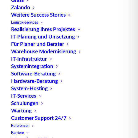
Zalando
Weitere Success Stories
Logistik-Services
Realisierung Ihres Projektes
IT-Planung und Umsetzung
TUP GmbH & Co. KG
Für Planer und Berater
Warehouse Modernisierung
IT-Infrastruktur
Die kombinierbare Lagerverwaltungs-Software von
Systemintegration
TUP, liefert dank ihrer Flexibilität immer die
Software-Beratung
effektivste Lösung und ist zudem in hohem Maße
Hardware-Beratung
wiederverwendbar.
System-Hosting
IT-Services
Schulungen
Wartung
Kontakt
Customer Support 24/7
Referenzen
Karriere
TUP GmbH & Co. KG