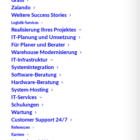
von fünf Sekunden vor. Siehe auch Radio
Zalando
Frequency Identification.
Weitere Success Stories
Logistik-Services
Quelle: logipedia / Fraunhofer IML
Realisierung Ihres Projektes
IT-Planung und Umsetzung
Für Planer und Berater
Warehouse Modernisierung
IT-Infrastruktur
Systemintegration
Software-Beratung
TUP GmbH & Co. KG
Hardware-Beratung
System-Hosting
IT-Services
Die kombinierbare Lagerverwaltungs-Software von
Schulungen
TUP, liefert dank ihrer Flexibilität immer die
Wartung
effektivste Lösung und ist zudem in hohem Maße
Customer Support 24/7
wiederverwendbar.
Referenzen
Karriere