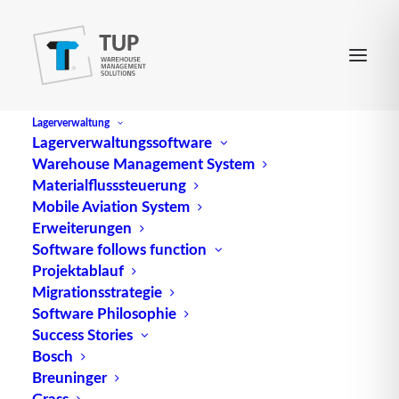
Lagerverwaltung
Lagerverwaltungssoftware
Warehouse Management System
Pulkerfassung
Materialflusssteuerung
Mobile Aviation System
Erweiterungen
(engl.
Bulk scan
): Die Dateninhalte mehrerer
Software follows function
Projektablauf
automatisch identifizierbarer Datenträger werden
Migrationsstrategie
quasi gleichzeitig durch einen Scanner erfasst
Software Philosophie
(Antikollisionsfunktion). Hierzu sind Transponder
Success Stories
besonders gut geeignet. Beispielsweise sieht der
Bosch
EAN-RFID-Standard das Erfassen von 250 Tags bei
Breuninger
einem Nutzdatenspeicher von 128 Bit innerhalb
Grass