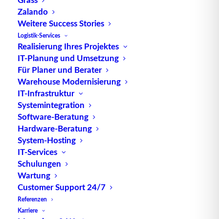
Quelle: logipedia / Fraunhofer IML
Zalando
Weitere Success Stories
Logistik-Services
Realisierung Ihres Projektes
IT-Planung und Umsetzung
Für Planer und Berater
Warehouse Modernisierung
TUP GmbH & Co. KG
IT-Infrastruktur
Systemintegration
Software-Beratung
Die kombinierbare Lagerverwaltungs-Software von
Hardware-Beratung
TUP, liefert dank ihrer Flexibilität immer die
System-Hosting
effektivste Lösung und ist zudem in hohem Maße
IT-Services
wiederverwendbar.
Schulungen
Wartung
Customer Support 24/7
Referenzen
Kontakt
Karriere