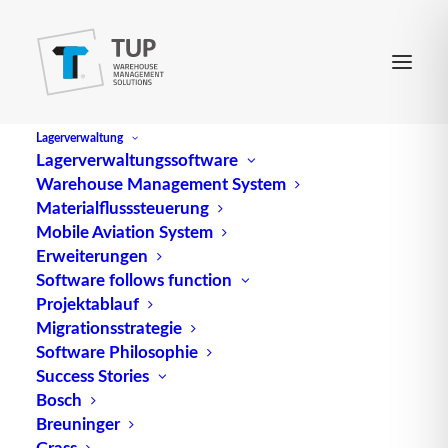
Lagerverwaltung
Lagerverwaltungssoftware
Warehouse Management System
OpticMarker
Materialflusssteuerung
Mobile Aviation System
Erweiterungen
ist eine optische Kennzeichnung, die eine
Software follows function
Projektablauf
eindeutige
Identifikationsnummer
darstellt, ähnlich
Migrationsstrategie
einem 2-D-Barcode. Die Erkennung erfolgt über
Software Philosophie
eine Kamera. Es kann eine Vielzahl von OM quasi
Success Stories
gleichzeitig auch auf große Entfernung
Bosch
lageunabhängig erkannt werden.
Breuninger
Grass