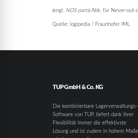
(engl.
NOS parts
) Abk. für Never-out-o
Quelle: logipedia / Fraunhofer IML
TUP GmbH & Co. KG
Die kombinierbare Lagerverwaltungs-
Software von TUP, liefert dank ihrer
Flexibilität immer die effektivste
Lösung und ist zudem in hohem Maß