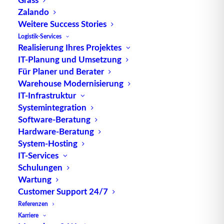
Zalando
TUP GmbH & Co. KG
Weitere Success Stories
Logistik-Services
Realisierung Ihres Projektes
Die kombinierbare Lagerverwaltungs-Software von
IT-Planung und Umsetzung
TUP, liefert dank ihrer Flexibilität immer die
Für Planer und Berater
effektivste Lösung und ist zudem in hohem Maße
Warehouse Modernisierung
wiederverwendbar.
IT-Infrastruktur
Systemintegration
Software-Beratung
Hardware-Beratung
Kontakt
System-Hosting
IT-Services
Schulungen
TUP GmbH & Co. KG
Wartung
Fraunhoferstraße 1
Customer Support 24/7
D 76297 Stutensee
Referenzen
what3words ///ersehnt.beruf.hell
Karriere