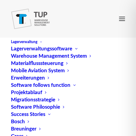
Lagerverwaltung
Lagerverwaltungssoftware
Warehouse Management System
LOFO
Materialflusssteuerung
Mobile Aviation System
Erweiterungen
Abk. für Lowest In –; First Out
Software follows function
Projektablauf
Quelle: logipedia / Fraunhofer IML
Migrationsstrategie
Software Philosophie
Success Stories
Bosch
Breuninger
Grass