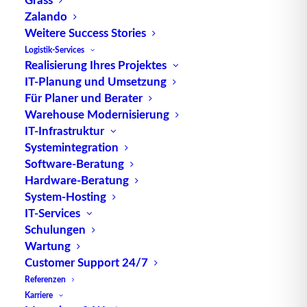
Zalando
TUP GmbH & Co. KG
Weitere Success Stories
Logistik-Services
Realisierung Ihres Projektes
Die kombinierbare Lagerverwaltungs-Software von
IT-Planung und Umsetzung
TUP, liefert dank ihrer Flexibilität immer die
Für Planer und Berater
effektivste Lösung und ist zudem in hohem Maße
Warehouse Modernisierung
wiederverwendbar.
IT-Infrastruktur
Systemintegration
Software-Beratung
Hardware-Beratung
Kontakt
System-Hosting
IT-Services
Schulungen
TUP GmbH & Co. KG
Wartung
Fraunhoferstraße 1
Customer Support 24/7
D 76297 Stutensee
Referenzen
what3words ///ersehnt.beruf.hell
Karriere