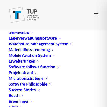
Lagerverwaltung
Lagerverwaltungssoftware
Warehouse Management System
DPM
Materialflusssteuerung
Mobile Aviation System
Erweiterungen
Abk. für Direkte Produktmarkierung
Software follows function
Projektablauf
Quelle: logipedia / Fraunhofer IML
Migrationsstrategie
Software Philosophie
Success Stories
Bosch
Breuninger
Grass