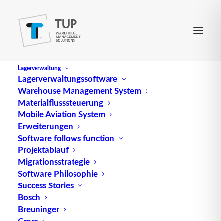
Lagerverwaltung
Lagerverwaltungssoftware
Warehouse Management System
Dortmunder Gespräche
Materialflusssteuerung
Mobile Aviation System
Erweiterungen
ist der älteste Logistik-Kongress Deutschlands. Er
Software follows function
Projektablauf
wird veranstaltet vom Fraunhofer IML, Dortmund.
Migrationsstrategie
Quelle: logipedia / Fraunhofer IML
Software Philosophie
Success Stories
Bosch
Breuninger
Grass