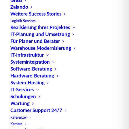
Zalando
Weitere Success Stories
TUP GmbH & Co. KG
Logistik-Services
Realisierung Ihres Projektes
IT-Planung und Umsetzung
Die kombinierbare Lagerverwaltungs-Software von
Für Planer und Berater
TUP, liefert dank ihrer Flexibilität immer die
Warehouse Modernisierung
effektivste Lösung und ist zudem in hohem Maße
IT-Infrastruktur
wiederverwendbar.
Systemintegration
Software-Beratung
Hardware-Beratung
System-Hosting
IT-Services
Kontakt
Schulungen
Wartung
TUP GmbH & Co. KG
Customer Support 24/7
Fraunhoferstraße 1
Referenzen
D 76297 Stutensee
Karriere