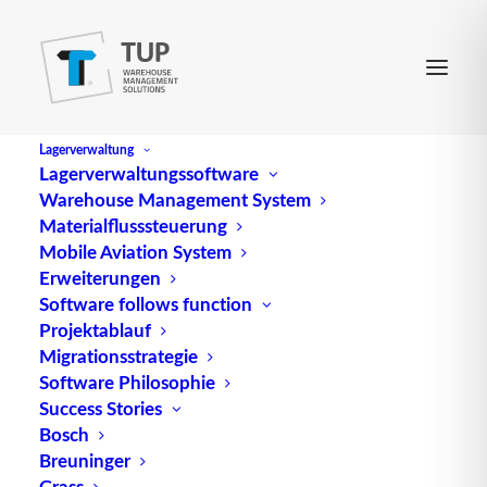
Lagerverwaltung
Lagerverwaltungssoftware
Warehouse Management System
Direct Store Delivery
Materialflusssteuerung
Mobile Aviation System
Erweiterungen
bezeichnet eine Methode der Filialbelieferung, bei
Software follows function
Projektablauf
der diese unter Umgehung des Handelslagers
Migrationsstrategie
direkt vorgenommen wird.
Software Philosophie
Success Stories
Quelle: logipedia / Fraunhofer IML
Bosch
Breuninger
Grass