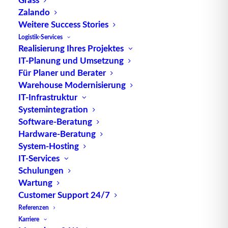
Zalando
Weitere Success Stories
Logistik-Services
Realisierung Ihres Projektes
TUP GmbH & Co. KG
IT-Planung und Umsetzung
Für Planer und Berater
Die kombinierbare Lagerverwaltungs-Software von
Warehouse Modernisierung
TUP, liefert dank ihrer Flexibilität immer die
IT-Infrastruktur
effektivste Lösung und ist zudem in hohem Maße
Systemintegration
Software-Beratung
wiederverwendbar.
Hardware-Beratung
System-Hosting
IT-Services
Schulungen
Kontakt
Wartung
Customer Support 24/7
TUP GmbH & Co. KG
Referenzen
Fraunhoferstraße 1
Karriere