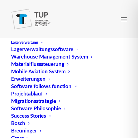
Lagerverwaltung
Lagerverwaltungssoftware
Warehouse Management System
Converter
Materialflusssteuerung
Mobile Aviation System
Erweiterungen
engl. für Umsetzer
Software follows function
Projektablauf
Quelle: logipedia / Fraunhofer IML
Migrationsstrategie
Software Philosophie
Success Stories
Bosch
Breuninger
Grass