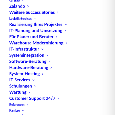
Zalando
TUP GmbH & Co. KG
Weitere Success Stories
Logistik-Services
Realisierung Ihres Projektes
Die kombinierbare Lagerverwaltungs-Software von
IT-Planung und Umsetzung
TUP, liefert dank ihrer Flexibilität immer die
Für Planer und Berater
effektivste Lösung und ist zudem in hohem Maße
Warehouse Modernisierung
wiederverwendbar.
IT-Infrastruktur
Systemintegration
Software-Beratung
Hardware-Beratung
Kontakt
System-Hosting
IT-Services
Schulungen
TUP GmbH & Co. KG
Wartung
Fraunhoferstraße 1
Customer Support 24/7
D 76297 Stutensee
Referenzen
what3words ///ersehnt.beruf.hell
Karriere