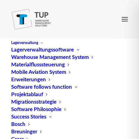
Lagerverwaltung
Lagerverwaltungssoftware
Warehouse Management System
Consumer to Consumer
Materialflusssteuerung
Mobile Aviation System
Erweiterungen
(abgek. C2C) bezeichnet die elektronische
Software follows function
Projektablauf
Geschäftsabwicklung zwischen Endkunden
Migrationsstrategie
(Haushalten, Privatpersonen).
Software Philosophie
Success Stories
Quelle: logipedia / Fraunhofer IML
Bosch
Breuninger
Grass