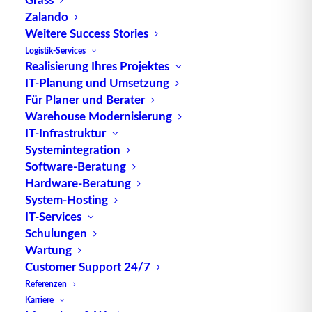
Zalando
Weitere Success Stories
Logistik-Services
Realisierung Ihres Projektes
TUP GmbH & Co. KG
IT-Planung und Umsetzung
Für Planer und Berater
Die kombinierbare Lagerverwaltungs-Software von
Warehouse Modernisierung
TUP, liefert dank ihrer Flexibilität immer die
IT-Infrastruktur
effektivste Lösung und ist zudem in hohem Maße
Systemintegration
Software-Beratung
wiederverwendbar.
Hardware-Beratung
System-Hosting
IT-Services
Schulungen
Kontakt
Wartung
Customer Support 24/7
TUP GmbH & Co. KG
Referenzen
Fraunhoferstraße 1
Karriere