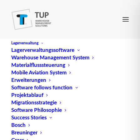
Lagerverwaltung
Lagerverwaltungssoftware
Warehouse Management System
Collaboration
Materialflusssteuerung
Mobile Aviation System
Erweiterungen
soll den Gedanken der effizienten Zusammenarbeit
Software follows function
Projektablauf
und Kooperation aller Beteiligten in einer
Migrationsstrategie
Produktions- und Lieferkette betonen und wird
Software Philosophie
daher örtlich mit der zugrunde liegenden
Success Stories
Arbeitsbasis verbunden, z. B. Supply Chain
Bosch
Collaboration, Outsourcing Collaboration.
Breuninger
Grass