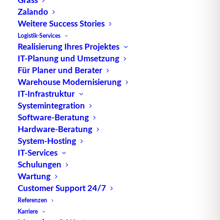
Quelle: logipedia / Fraunhofer IML
Zalando
Weitere Success Stories
Logistik-Services
Realisierung Ihres Projektes
IT-Planung und Umsetzung
Für Planer und Berater
Warehouse Modernisierung
TUP GmbH & Co. KG
IT-Infrastruktur
Systemintegration
Software-Beratung
Die kombinierbare Lagerverwaltungs-Software von
Hardware-Beratung
TUP, liefert dank ihrer Flexibilität immer die
System-Hosting
effektivste Lösung und ist zudem in hohem Maße
IT-Services
wiederverwendbar.
Schulungen
Wartung
Customer Support 24/7
Referenzen
Kontakt
Karriere