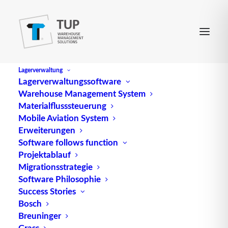
Lagerverwaltung
Lagerverwaltungssoftware
Warehouse Management System
Coil
Materialflusssteuerung
Mobile Aviation System
Erweiterungen
bezeichnet ein Blechband im aufgerollten Zustand.
Software follows function
Projektablauf
Quelle: logipedia / Fraunhofer IML
Migrationsstrategie
Software Philosophie
Success Stories
Bosch
Breuninger
Grass