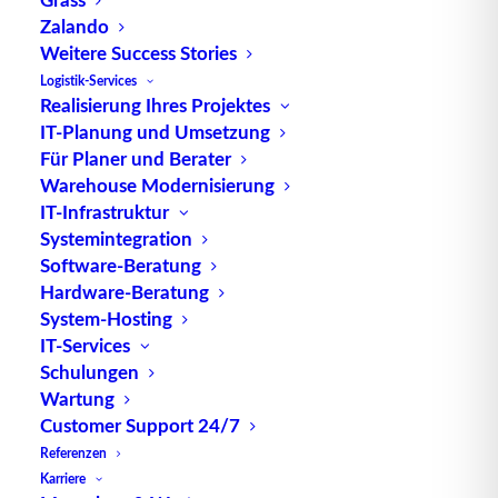
Zalando
TUP GmbH & Co. KG
Weitere Success Stories
Logistik-Services
Realisierung Ihres Projektes
Die kombinierbare Lagerverwaltungs-Software von
IT-Planung und Umsetzung
TUP, liefert dank ihrer Flexibilität immer die
Für Planer und Berater
effektivste Lösung und ist zudem in hohem Maße
Warehouse Modernisierung
wiederverwendbar.
IT-Infrastruktur
Systemintegration
Software-Beratung
Hardware-Beratung
Kontakt
System-Hosting
IT-Services
Schulungen
TUP GmbH & Co. KG
Wartung
Fraunhoferstraße 1
Customer Support 24/7
D 76297 Stutensee
Referenzen
what3words ///ersehnt.beruf.hell
Karriere