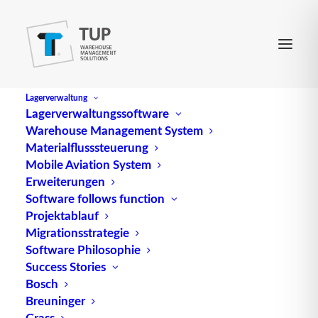
Lagerverwaltung
Lagerverwaltungssoftware
Warehouse Management System
Code 128: Vier-Breiten-
Materialflusssteuerung
Mobile Aviation System
Barcode mit 106
Erweiterungen
Software follows function
Strichcodierungen
Projektablauf
Migrationsstrategie
Software Philosophie
Der Code 128 ist ein weit verbreiteter Vier-
Success Stories
Breiten-Barcode, der aufgrund seiner Vielseitigkeit
Bosch
und Effizienz in verschiedenen Branchen
Breuninger
eingesetzt wird. Sein abbildbarer Zeichenvorrat
Grass