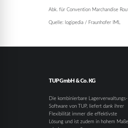
Abk. für Convention Marchandise Rou
Quelle: logipedia / Fraunhofer IML
TUP GmbH & Co. KG
Die kombinierbare Lagerverwaltungs-
Software von TUP, liefert dank ihrer
Flexibilität immer die effektivste
Lösung und ist zudem in hohem Maß