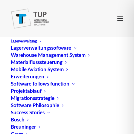
Lagerverwaltung
Lagerverwaltungssoftware
Warehouse Management System
CKD
Materialflusssteuerung
Mobile Aviation System
Erweiterungen
CKD, eine Abkürzung für „Completely Knocked
Software follows function
Projektablauf
Down“, beschreibt einen Zustand von Produkten in
Migrationsstrategie
der Fertigungsindustrie, bei dem sie in Einzelteile
Software Philosophie
zerlegt oder demontiert sind, bevor sie verschickt
Success Stories
oder geliefert werden. Dieser Ansatz wird häufig
Bosch
verwendet, um Transportkosten zu minimieren und
Breuninger
Zollbeschränkungen zu umgehen, insbesondere bei
Grass