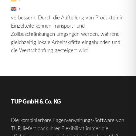
ermöglicht,
Kosten
zu senken, Flexibilität zu
erhöhen und den Zugang zu globalen Märkten zu
verbessern. Durch die Aufteilung von Produkten in
Einzelteile können Transport- und
Zollbeschränkungen umgangen werden, während
gleichzeitig lokale Arbeitskräfte eingebunden und
die Wertschöpfung gesteigert wird.
TUP GmbH & Co. KG
Die kombinierbare Lagerverwaltungs-Software von
TUP, liefert dank ihrer Flexibilität immer die