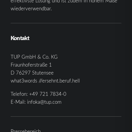
effektivste Lösung und ist zudem in hohem Maße
wiederverwendbar.
Kontakt
TUP GmbH & Co. KG
Fraunhoferstraße 1
D 76297 Stutensee
what3words ///ersehnt.beruf.hell
Telefon:
+49 721 7834-0
E-Mail:
infoka@tup.com
Pressebereich