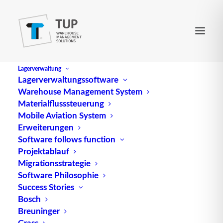
Lagerverwaltung
Lagerverwaltungssoftware
Warehouse Management System
Circular Polarisation
Materialflusssteuerung
Mobile Aviation System
Erweiterungen
Circular Polarisation, auch bekannt als Zirkulare
Software follows function
Projektablauf
Polarisation, ist ein Konzept in der
Migrationsstrategie
Elektromagnetismus-Theorie, das in verschiedenen
Software Philosophie
Bereichen der Kommunikationstechnologie
Success Stories
Anwendung findet. Im Gegensatz zur linearen
Bosch
Polarisation, bei der die Schwingungsrichtung der
Breuninger
elektromagnetischen Welle in einer Ebene liegt,
Grass