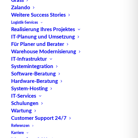
rotiert die Schwingungsebene bei der zirkularen
Zalando
Polarisation kontinuierlich im Uhrzeigersinn oder
Weitere Success Stories
gegen den Uhrzeigersinn.
Logistik-Services
Realisierung Ihres Projektes
Diese spezielle Form der Polarisation bietet eine
IT-Planung und Umsetzung
Für Planer und Berater
Reihe von Vorteilen in der drahtlosen
Warehouse Modernisierung
Kommunikation, insbesondere bei der Übertragung
IT-Infrastruktur
von Signalen über große Entfernungen oder in
Systemintegration
Umgebungen mit vielen Hindernissen. Circular
Software-Beratung
Polarisation ermöglicht eine bessere
Hardware-Beratung
Signalpenetration und reduziert die Auswirkungen
System-Hosting
von Mehrwegesignalen, was zu einer verbesserten
IT-Services
Übertragungsqualität und einer höheren
Schulungen
Wartung
Reichweite führt.
Customer Support 24/7
Ein häufiges Anwendungsgebiet von Circular
Referenzen
Polarisation ist die Satellitenkommunikation, bei der
Karriere